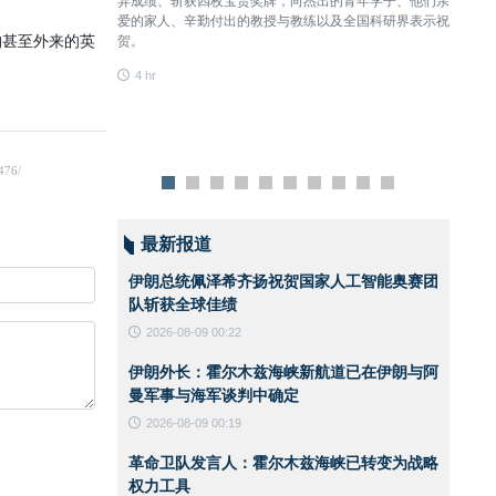
异成绩、斩获四枚宝贵奖牌，向杰出的青年学子、他们亲
现有海
爱的家人、辛勤付出的教授与教练以及全国科研界表示祝
道将会
构甚至外来的英
贺。
4 hr
4 hr
最新报道
伊朗总统佩泽希齐扬祝贺国家人工智能奥赛团
队斩获全球佳绩
2026-08-09 00:22
伊朗外长：霍尔木兹海峡新航道已在伊朗与阿
曼军事与海军谈判中确定
2026-08-09 00:19
革命卫队发言人：霍尔木兹海峡已转变为战略
权力工具