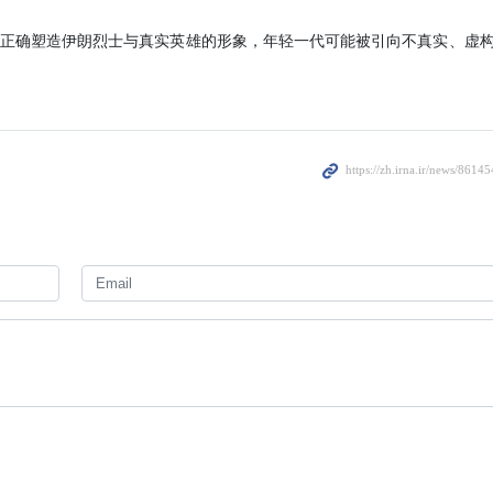
又向伊朗哀求重新获得这份协议。
Yesterday 11:02
正确塑造伊朗烈士与真实英雄的形象，年轻一代可能被引向不真实、虚