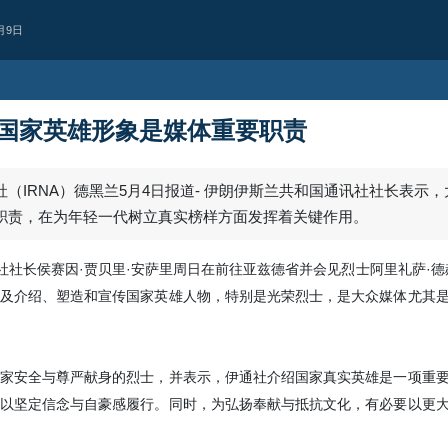
月9日
国家英雄形象是媒体重要职责
（IRNA）德黑兰5月4日报道- 伊朗伊斯兰共和国通讯社社长表示
职责，在为年轻一代树立真实榜样方面发挥着关键作用。
社社长侯赛因·贾贝里·安萨里周日在前往亚兹德省并会见烈士阿里礼萨·德
及介绍、塑造和宣传国家英雄人物，特别是光荣烈士，是大众媒体尤其
美洲
伊朗驻开罗利益代
家安全与尊严献身的烈士，并表示，伊通社介绍国家真实英雄是一项重
今正乞求他曾亲手撕毁的协
以坚定信念与自豪感履行。同时，为弘扬奉献与抵抗文化，有必要以更
伊朗伊斯兰共和国驻开罗利益代表处
2018年傲慢、单方面退出伊核协议，