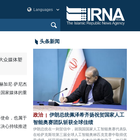
头条新闻
，大众媒体塑
赫加尼·萨尼杰
是国家媒体的重
表处：特朗普如
政治
伊朗总统佩泽希齐扬祝贺国家人工
政治
要使命，也属于
议
智能奥赛团队斩获全球佳绩
在伊
大决心持续推进
写道，特朗普在
伊朗总统在一则贺信中，就我国国家人工智能奥赛代表队
伊朗外
如今到了2026年却
在哈萨克斯坦第三届全球人工智能奥林匹克竞赛中取得优
临时通