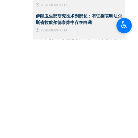
2026-08-09 00:17
伊朗卫生部研究技术副部长：有证据表明法尔
♿︎
斯省拉默尔德轰炸中存在白磷
2026-08-09 00:14
伊朗伊斯兰共和国通讯社社长：记者是人民始
终如一的同行者
2026-08-09 00:11
阿伊纳克湿地：拉什特的城市生态明珠
2026-08-09 00:08
华盛顿对伊战争的哪些判断是错误的？
2026-08-08 13:35
伊朗外交部发言人：宣称战果之前 先得赢得
战争
2026-08-08 13:32
美国汽油价格持续上涨 白宫寻求稳定油价
2026-08-08 11:07