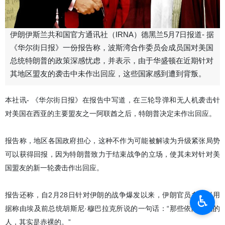
伊朗伊斯兰共和国官方通讯社（IRNA）德黑兰5月7日报道- 据
《华尔街日报》一份报告称，波斯湾合作委员会成员国对美国
总统特朗普的政策深感忧虑，并表示，由于华盛顿在近期针对
其地区盟友的袭击中未作出回应，这些国家感到遭到背叛。
本社讯- 《华尔街日报》在报告中写道，在三轮导弹和无人机袭击针
对美国在西亚的主要盟友之一阿联酋之后，特朗普决定未作出回应。
报告称，地区各国政府担心，这种不作为可能被解读为升级紧张局势
可以获得回报，因为特朗普致力于结束战争的立场，使其未对针对美
国盟友的新一轮袭击作出回应。
报告还称，自2月28日针对伊朗的战争爆发以来，伊朗官员多次引用
♿︎
据称由埃及前总统胡斯尼·穆巴拉克所说的一句话：“那些依附美国的
人，其实是赤裸的。”