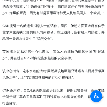
伊朗伊斯兰共和国官方通讯社（IRNA）华盛顿5月9日报道- 美
国有线电视新闻网（CNN）声称，在霍尔木兹海峡夜间发生冲
突后，伊朗伊斯兰革命卫队海军已向船只发出警告，要求其远
离美国军舰。
本社讯- CNN当地时间周五声称，根据其获得的一段音频文件，伊朗
伊斯兰革命卫队海军表示，有时有必要“给美国人一个教训”。
CNN补充道，这段通过VHF 16频道（国际船只使用的应急频率）播发
的语音信息称，“为确保你们的安全，我们建议你们与美国军舰保持至
少10海里的距离，因为有时需要用导弹和无人机给美国人一个教训。”
CNN援引一名航运业消息人士的话称，周四，伊朗方面要求所有位于
霍尔木兹海峡北部的船只向南移动、靠近迪拜，所有船只均照做，并
♿︎
称同一天该水道发生了“猛烈交火”。
英国海上贸易运营中心也表示，霍尔木兹海峡的航运交通“明显减