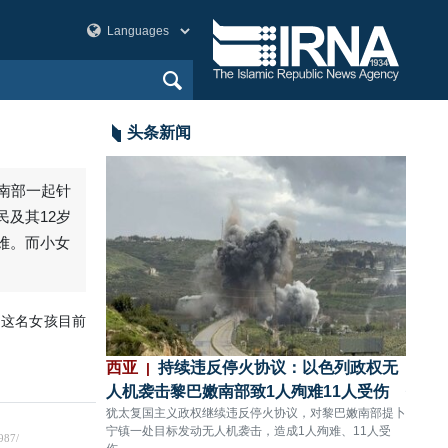
头条新闻
黎南部一起针
及其12岁
难。而小女
，这名女孩目前
：伊朗与阿曼就
西亚
持续违反停火协议：以色列政权无
西亚
，伊美问题将
人机袭击黎巴嫩南部致1人殉难11人受伤
领圣
犹太复国主义政权继续违反停火协议，对黎巴嫩南部提卜
犹太复
宁镇一处目标发动无人机袭击，造成1人殉难、11人受
的盖兰
斯喀特围绕霍尔木兹