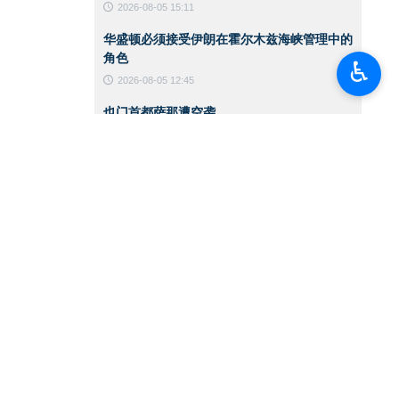
2026-08-05 15:11
华盛顿必须接受伊朗在霍尔木兹海峡管理中的
角色
♿︎
2026-08-05 12:45
也门首都萨那遭空袭
2026-08-05 12:36
美国保守派媒体人士就米纳布事件批评特朗
普：应该狠狠扇他一巴掌
2026-08-05 12:33
伊朗伊斯兰革命卫队地面部队司令：已做好应
对敌人任何误判的准备
2026-08-04 17:26
《卫报》：特朗普无法在对伊朗的战争中获胜
2026-08-04 17:23
伊朗外交部发言人：伊朗与阿曼就霍尔木兹海
峡开展双边谈判，伊美问题将后续讨论