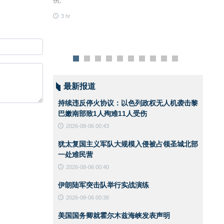
伤。
安全、建立安全通行
3 hr
无关。他强调，涉及
3 hr
条件成熟时于后续阶
最新报道
持续违反停火协议：以色列政权无人机袭击黎
巴嫩南部致1人殉难11人受伤
2026-08-06 00:43
犹太复国主义军队大规模入侵被占领圣城北部
一处难民营
2026-08-06 00:40
伊朗陆军突击队举行实战演练
2026-08-06 00:38
美国国务卿就霍尔木兹海峡发表声明