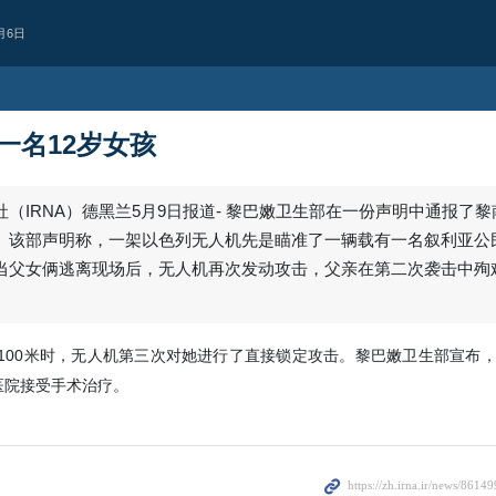
月6日
一名12岁女孩
（IRNA）德黑兰5月9日报道- 黎巴嫩卫生部在一份声明中通报了
。该部声明称，一架以色列无人机先是瞄准了一辆载有一名叙利亚公民
当父女俩逃离现场后，无人机再次发动攻击，父亲在第二次袭击中殉
。
约100米时，无人机第三次对她进行了直接锁定攻击。黎巴嫩卫生部宣布
医院接受手术治疗。
政治
伊朗外交部发言人
霍尔木兹海峡开展双边谈判
后续讨论
伊朗外交部发言人表示，德黑兰与马