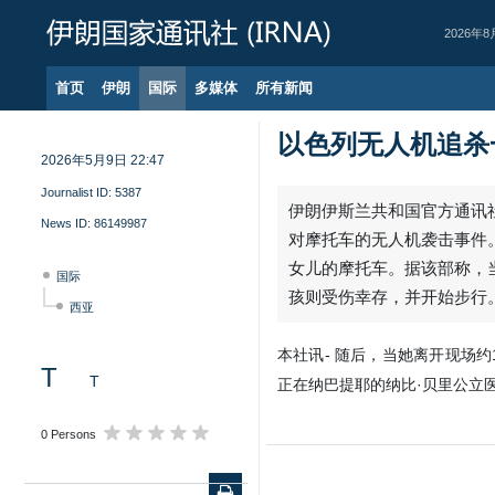
2026年8
首页
伊朗
国际
多媒体
所有新闻
以色列无人机追杀
2026年5月9日 22:47
Journalist ID:
5387
伊朗伊斯兰共和国官方通讯社
News ID:
86149987
对摩托车的无人机袭击事件
女儿的摩托车。据该部称，
国际
孩则受伤幸存，并开始步行
西亚
本社讯- 随后，当她离开现场
T
T
正在纳巴提耶的纳比·贝里公立
0 Persons