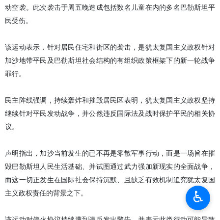
动空袭。此次袭击于周五晚造成包括数名儿童在内的多名巴勒斯坦平
民受伤。
该运动表示，针对居民住宅和街区的袭击，是犹太复国主义政权针对
加沙地带平民及巴勒斯坦社会结构的有组织政策框架下的新一轮战争
罪行。
民主阵线强调，持续轰炸和摧毁居民区表明，犹太复国主义政权坚持
继续针对平民发动战争，并公然违反国际法及战时保护平民的相关协
议。
声明指出，加沙当前发生的已不再是零散军事行动，而是一场旨在摧
毁巴勒斯坦人民生活基础、并试图通过武力强加新现实的全面战争，
而这一切正发生在国际社会保持沉默、且缺乏有效机制追究犹太复国
♿︎
主义政权责任的背景之下。
该运动对停火协议持续遭到违反发出警告，并表示此类行动可能导致