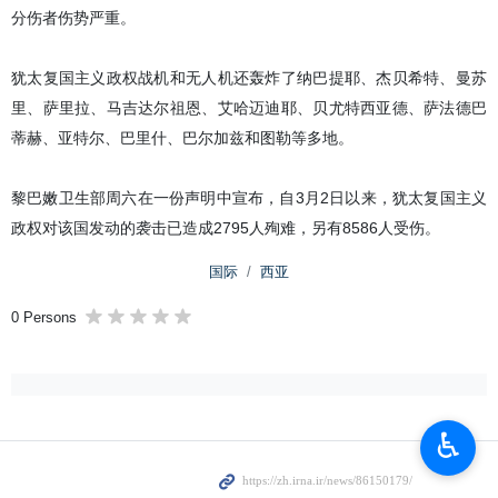
分伤者伤势严重。
犹太复国主义政权战机和无人机还轰炸了纳巴提耶、杰贝希特、曼苏
里、萨里拉、马吉达尔祖恩、艾哈迈迪耶、贝尤特西亚德、萨法德巴
蒂赫、亚特尔、巴里什、巴尔加兹和图勒等多地。
黎巴嫩卫生部周六在一份声明中宣布，自3月2日以来，犹太复国主义
政权对该国发动的袭击已造成2795人殉难，另有8586人受伤。
国际
西亚
0 Persons
♿︎