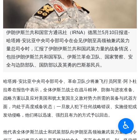
伊朗伊斯兰共和国官方通讯社（IRNA）德黑兰5月10日报道-
哈塔姆·安比亚中央司令部司令在会见伊朗至高领袖兼武装力
量总司令时，汇报了伊朗伊斯兰共和国武装力量的战备情况，
包括伊朗伊斯兰共和国军队、伊斯兰革命卫队、国家警察、安
全与边防部队、国防部以及英勇的巴斯基民兵。
哈塔姆·安比亚中央司令部司令、革命卫队少将兼飞行员阿里·阿卜杜
拉希在报告中表示，全体伊斯兰战士在战斗精神、防御与进攻准备、
战略方案以及应对美国和犹太复国主义敌对势力所需的装备与武器方
面，均处于高度戒备状态；一旦敌人犯下任何战略错误、实施侵犯或
发动侵略，他们将以迅速、强烈且有力的方式予以回击。
♿︎
他代表全体伊斯兰战士和武装部队向伊朗至高领袖兼武装力量总司令