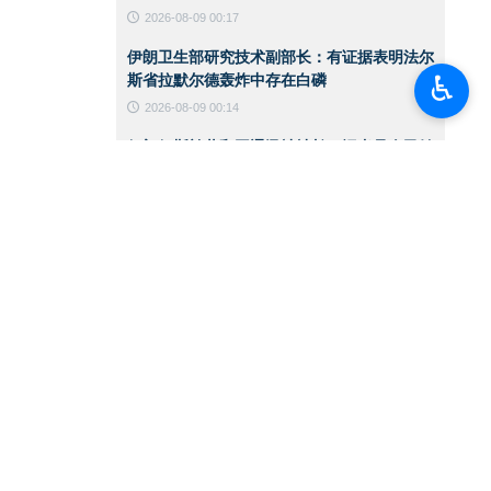
2026-08-09 00:17
伊朗卫生部研究技术副部长：有证据表明法尔
♿︎
斯省拉默尔德轰炸中存在白磷
2026-08-09 00:14
伊朗伊斯兰共和国通讯社社长：记者是人民始
终如一的同行者
2026-08-09 00:11
阿伊纳克湿地：拉什特的城市生态明珠
2026-08-09 00:08
华盛顿对伊战争的哪些判断是错误的？
2026-08-08 13:35
伊朗外交部发言人：宣称战果之前 先得赢得
战争
2026-08-08 13:32
美国汽油价格持续上涨 白宫寻求稳定油价
2026-08-08 11:07