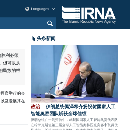
头条新闻
表处：特朗普如
政治
伊朗总统佩泽希齐扬祝贺国家人工
政治
议
智能奥赛团队斩获全球佳绩
在伊
写道，特朗普在
伊朗总统在一则贺信中，就我国国家人工智能奥赛代表队
伊朗外
如今到了2026年却
在哈萨克斯坦第三届全球人工智能奥林匹克竞赛中取得优
临时通