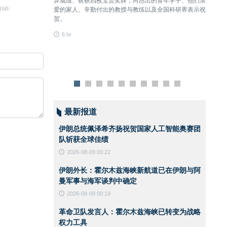
异成绩、斩获四枚宝贵奖牌，向杰出的青年学子、他们亲
现有海
爱的家人、辛勤付出的教授与教练以及全国科研界表示祝
道将会
贺。
6 hr
6 hr
最新报道
的胜利必须
，但可以从
伊朗总统佩泽希齐扬祝贺国家人工智能奥赛团
朗民族的根
队斩获全球佳绩
2026-08-09 00:22
伊朗外长：霍尔木兹海峡新航道已在伊朗与阿
指挥官举行的会
曼军事与海军谈判中确定
力以及发展其在
2026-08-09 00:19
革命卫队发言人：霍尔木兹海峡已转变为战略
权力工具