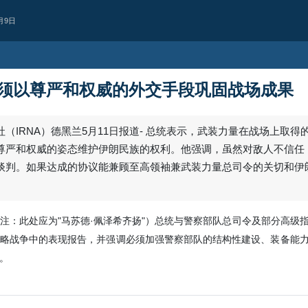
月9日
须以尊严和权威的外交手段巩固战场成果
美洲
伊朗驻开罗利益代
今正乞求他曾亲手撕毁的协
伊朗伊斯兰共和国驻开罗利益代表处
2018年傲慢、单方面退出伊核协议，