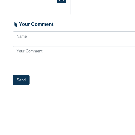
伊朗伊斯兰共和国官方通讯社
在外交领域得到完善，并以
尊严、智慧和利益出发进行
本利益，我们将信守承诺。
本社讯- 在马哈茂德·帕尔维兹
议上，他听取了该部队在近期侵
保障国内安全中的基层人民角色