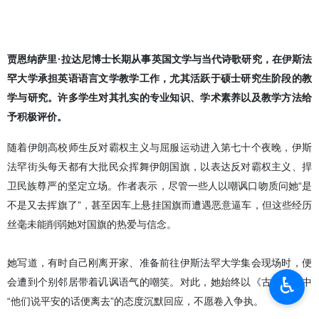
贾恩纳萨里·拉达尼博士长期从事英国文学与当代诗歌研究，在伊斯法
罕大学承担英语语言文学教学工作，尤其活跃于硕士研究生阶段的教
学与研究。许多学生对其扎实的专业知识、学术素养以及教学方法给
予积极评价。
随着伊朗高校师生反对霸权主义与屈服运动进入第七十个夜晚，伊斯
法罕街头每天都有大批民众挥舞伊朗国旗，以表达反对霸权主义、捍
卫民族尊严的坚定立场。作者表示，尽管一些人以嘲讽口吻质问她“是
不是又去挥旗了”，甚至因车上悬挂国旗而遭遇恶意逼车，但这些经历
丝毫未能削弱她对国旗的热爱与信念。
她写道，有时自己刚离开家、准备前往伊斯法罕大学集会现场时，便
♿︎
会遭到个别邻居带着讥讽语气的嘲笑。对此，她始终以《古兰经》中
“他们说平安的话便离去”的态度沉默回应，不愿卷入争执。