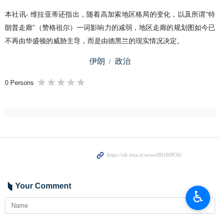
伊朗伊斯兰共和国官方通讯社（IRNA）德黑兰5月21日报道-
伊斯兰革命领袖国际事务顾问阿里·阿克巴尔·维拉亚蒂于5月
21日（周四）在X社交平台发布消息称，特朗普正陷入“对伊朗
的日常威胁”与“美国加油站愤怒顾客”之间的矛盾，为了抑制国
内通货膨胀，他需要保持市场稳定并推动能源价格下降。
本社讯- 维拉亚蒂还指出，随着高加索地区格局的变化，以及所谓“特
朗普走廊”（赞格祖尔）一词影响力的减弱，地区走廊的规划图如今已
不再由华盛顿的威胁主导，而是由德黑兰的现实情况决定。
伊朗
政治
♿︎
0 Persons