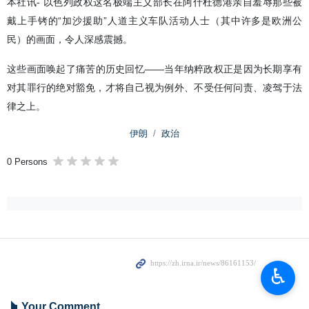
本社讯- 以色列政权这名极端主义部长在阿什杜德港亲自羞辱那些被
戴上手铐的“加沙援助”人道主义车队活动人士（其中许多是欧洲公
民）的画面，令人深感震撼。
这些画面唤起了痛苦的历史回忆——当年纳粹政权正是因为长期享有
对其罪行的绝对豁免，才将自己视为例外、不受任何问责、凌驾于法
律之上。
伊朗
政治
0 Persons
♿︎
Your Comment