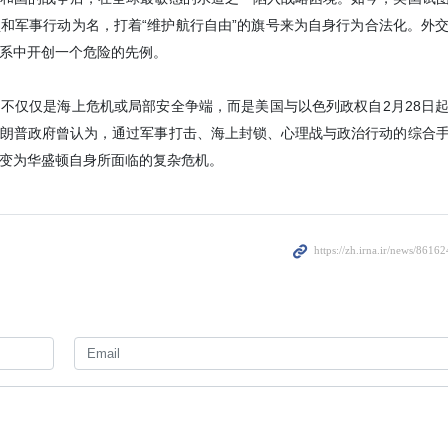
条件制定了相应预案。他说道，尽管
防空系统及空中巡逻，但空军飞行员
任务，并成功执行。
Yesterday 13:18
（IRNA）德黑兰5月23日报道- 俄罗斯常驻维也纳国际组织代表表
更贴近实际情况。
罗斯常驻维也纳国际组织代表米哈伊尔·乌里扬诺夫周六在其X社交平
。”
息传递不够负责任。