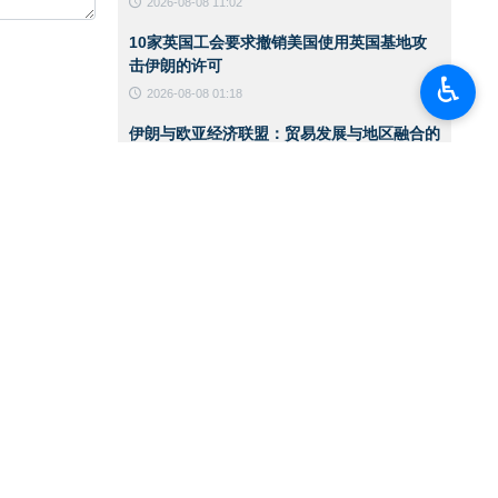
2026-08-08 11:02
图借助联合国安
交官和观察人士
10家英国工会要求撤销美国使用英国基地攻
击伊朗的许可
♿︎
2026-08-08 01:18
起对伊朗伊斯兰
伊朗与欧亚经济联盟：贸易发展与地区融合的
手段可以掌控这
战略伙伴
2026-08-08 01:15
联合国儿童基金会：加沙停火300天期间已有
300名儿童遇难
2026-08-08 01:13
八个阿拉伯与伊斯兰国家发表联合声明：以色
列政权侵略行径破坏加沙停火
2026-08-07 13:22
国防部代理部长：伊朗武装部队有充分能力应
对任何威胁
2026-08-07 13:20