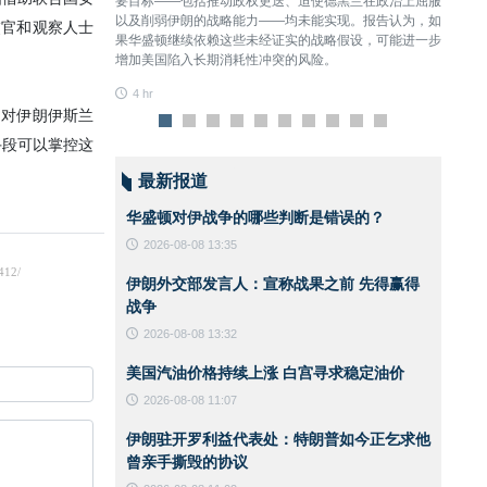
敌人拥有技术优势、
要目标——包括推动政权更迭、迫使德黑兰在政治上屈服
争。
们依然勇敢地接受了
以及削弱伊朗的战略能力——均未能实现。报告认为，如
4 hr
果华盛顿继续依赖这些未经证实的战略假设，可能进一步
增加美国陷入长期消耗性冲突的风险。
4 hr
最新报道
华盛顿对伊战争的哪些判断是错误的？
2026-08-08 13:35
示，伊朗对
伊朗外交部发言人：宣称战果之前 先得赢得
战争
2026-08-08 13:32
台个人主页上写
美国汽油价格持续上涨 白宫寻求稳定油价
2026-08-08 11:07
伊朗驻开罗利益代表处：特朗普如今正乞求他
曾亲手撕毁的协议