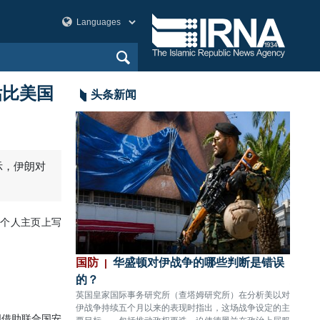
估比美国
头条新闻
划已筹备多年，
国防
华盛顿对伊战争的哪些判断是错误
政治
的？
先得
间，美国在地区军事
英国皇家国际事务研究所（查塔姆研究所）在分析美以对
伊朗外
，并已针对不同作战
伊战争持续五个月以来的表现时指出，这场战争设定的主
的言论