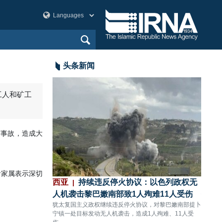
头条新闻
工人和矿工
矿事故，造成大
者家属表示深切
：伊朗与阿曼就
西亚
持续违反停火协议：以色列政权无
西亚
，伊美问题将
人机袭击黎巴嫩南部致1人殉难11人受伤
领圣
犹太复国主义政权继续违反停火协议，对黎巴嫩南部提卜
犹太复
宁镇一处目标发动无人机袭击，造成1人殉难、11人受
的盖兰
斯喀特围绕霍尔木兹