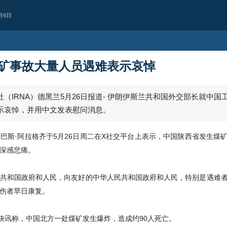
月6日
矿事故大量人员遇难表示哀悼
（IRNA）德黑兰5月26日报道- 伊朗伊斯兰共和国外交部长就中国
示哀悼，并用中文发表慰问消息。
阿巴斯·阿拉格齐于5月26日周二在X社交平台上表示，中国陕西省发生煤
深感悲痛。
共和国政府和人民，向友好的中华人民共和国政府和人民，特别是遇难
政治
伊朗外交部发言人
伤者早日康复。
霍尔木兹海峡开展双边谈判
后续讨论
布快讯称，中国北方一处煤矿发生爆炸，造成约90人死亡。
伊朗外交部发言人表示，德黑兰与马