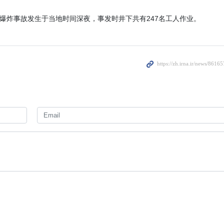
海峡开展的谈判，是两国为确保航运
机制而进行的双边磋商，与伊美对话
爆炸事故发生于当地时间深夜，事发时井下共有247名工人作业。
美国及其履行相关承诺的问题，将在
段进行讨论。
3 days ago