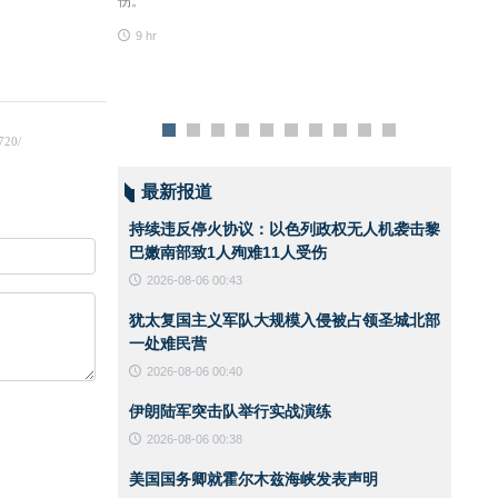
伤。
安全、建立安全通行
9 hr
无关。他强调，涉及
9 hr
条件成熟时于后续阶
最新报道
持续违反停火协议：以色列政权无人机袭击黎
巴嫩南部致1人殉难11人受伤
2026-08-06 00:43
犹太复国主义军队大规模入侵被占领圣城北部
一处难民营
2026-08-06 00:40
伊朗陆军突击队举行实战演练
2026-08-06 00:38
美国国务卿就霍尔木兹海峡发表声明