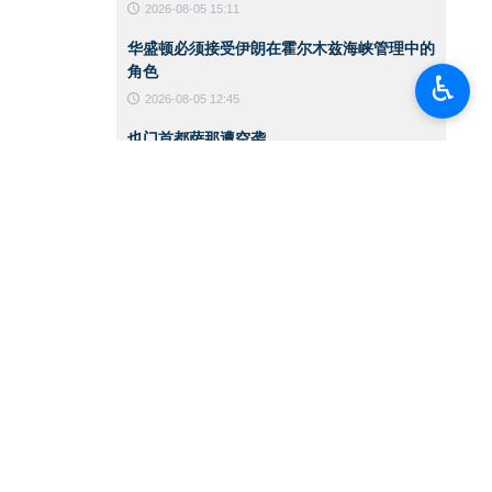
2026-08-05 15:11
华盛顿必须接受伊朗在霍尔木兹海峡管理中的
角色
♿︎
2026-08-05 12:45
也门首都萨那遭空袭
2026-08-05 12:36
美国保守派媒体人士就米纳布事件批评特朗
普：应该狠狠扇他一巴掌
2026-08-05 12:33
伊朗伊斯兰革命卫队地面部队司令：已做好应
对敌人任何误判的准备
2026-08-04 17:26
《卫报》：特朗普无法在对伊朗的战争中获胜
2026-08-04 17:23
伊朗外交部发言人：伊朗与阿曼就霍尔木兹海
峡开展双边谈判，伊美问题将后续讨论