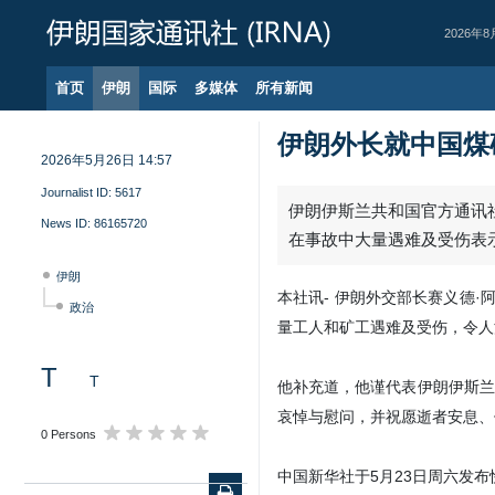
2026年8
首页
伊朗
国际
多媒体
所有新闻
伊朗外长就中国煤
2026年5月26日 14:57
Journalist ID:
5617
伊朗伊斯兰共和国官方通讯社
News ID:
86165720
在事故中大量遇难及受伤表
伊朗
本社讯- 伊朗外交部长赛义德·
政治
量工人和矿工遇难及受伤，令人
T
T
他补充道，他谨代表伊朗伊斯兰
哀悼与慰问，并祝愿逝者安息、
0 Persons
中国新华社于5月23日周六发