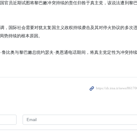
国官员近期试图将黎巴嫩冲突持续的责任归咎于真主党，该说法遭到黎
2 days ago
调，国际社会需要对犹太复国主义政权持续袭击及其对停火协议的多次
局势持续的根本原因。
·鲁比奥与黎巴嫩总统约瑟夫·奥恩通电话期间，将真主党定性为冲突持