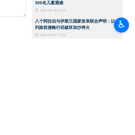
300名儿童遇难
2026-08-08 01:13
八个阿拉伯与伊斯兰国家发表联合声明：以色
♿︎
列政权侵略行径破坏加沙停火
2026-08-07 13:22
国防部代理部长：伊朗武装部队有充分能力应
对任何威胁
2026-08-07 13:20
对抗美军基地的计划已筹备多年，技术优势未
能阻止行动实施
2026-08-07 13:18
伊朗军队处于全面战备状态，战斗力持续提升
2026-08-07 13:14
伊斯法罕“罗赫塞特”古典与传统艺术品拍卖展
览
2026-08-07 13:10