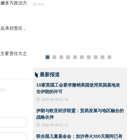
斯兰共
巴嫩多方政治力
8 hr
行自由
并利用
8 hr
违反承担责任，
续主要责任方之
最新报道
10家英国工会要求撤销美国使用英国基地攻
击伊朗的许可
2026-08-08 01:18
伊朗与欧亚经济联盟：贸易发展与地区融合的
战略伙伴
2026-08-08 01:15
联合国儿童基金会：加沙停火300天期间已有