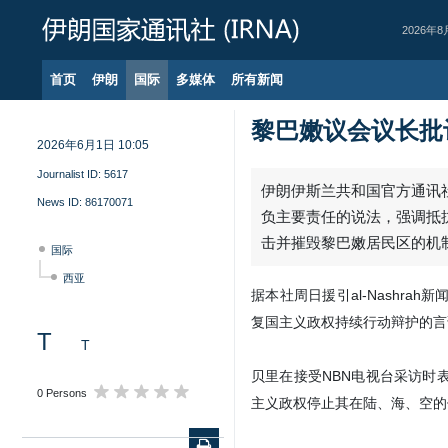
2026年8
首页
伊朗
国际
多媒体
所有新闻
黎巴嫩议会议长批
2026年6月1日 10:05
Journalist ID:
5617
伊朗伊斯兰共和国官方通讯社
News ID:
86170071
负主要责任的说法，强调抵
击并摧毁黎巴嫩居民区的机
国际
西亚
据本社周日援引al-Nashr
复国主义政权持续行动辩护的言
T
T
贝里在接受NBN电视台采访时
0 Persons
主义政权停止其在陆、海、空的