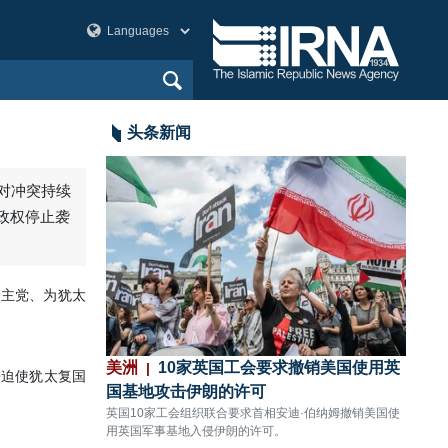
头条新闻
应对冲突持续
政权停止袭
真主党、为犹太
战争中已消耗约
美洲
10家英国工会要求撤销美国使用英
欧洲
来迫使犹太复国
国基地攻击伊朗的许可
地区
，已消耗约80%的
英国10家工会组织联合要求首相安迪·伯纳姆撤销美国使
伊朗工
用英国军事基地入侵伊朗的许可。
第二次