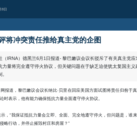
月8日
评将冲突责任推给真主党的企图
（IRNA）德黑兰6月1日报道- 黎巴嫩议会议长驳斥了有关真主党
抗力量将完全遵守停火协议，但关键问题在于缺乏迫使犹太复国主义
制。
ah新闻网报道，黎巴嫩议会议长纳比·贝里在回应美国方面试图将责任归咎于
论时表示，他有能力确保抵抗力量全面遵守停火协议。
美洲
CNN：美军在对伊
表示，“我保证抵抗力量会立即、全面、完全地遵守停火，但问题是，谁
80%的拦截导弹
侵略行动，并停止摧毁村庄和房屋？”
CNN报道称，美军在对伊朗作战期间
关键拦截导弹库存。