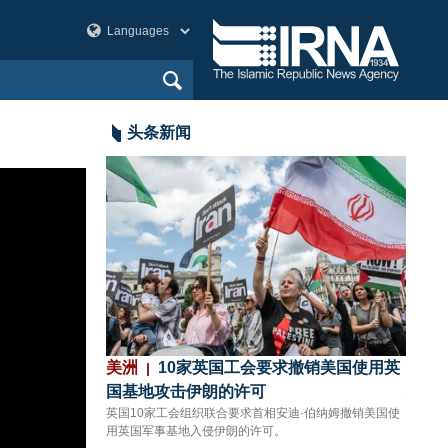
头条新闻
战争中已消耗约
美洲
10家英国工会要求撤销美国使用英
欧洲
国基地攻击伊朗的许可
地区
，已消耗约80%的
英国10家工会组织联合要求首相安迪·伯纳姆撤销美国使
伊朗工
用英国军事基地入侵伊朗的许可。
第二次