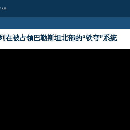
月8日
列在被占领巴勒斯坦北部的“铁穹”系统
美洲
CNN：美军在对伊
80%的拦截导弹
CNN报道称，美军在对伊朗作战期间
关键拦截导弹库存。