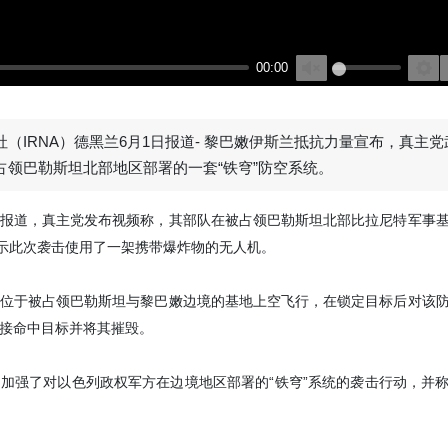
2 days ago
00:00
Unmute
Settin
（IRNA）德黑兰6月1日报道- 黎巴嫩伊斯兰抵抗力量宣布，真主
占领巴勒斯坦北部地区部署的一套“铁穹”防空系统。
报道，真主党发布视频称，其部队在被占领巴勒斯坦北部比拉尼特军事
表示此次袭击使用了一架携带爆炸物的无人机。
位于被占领巴勒斯坦与黎巴嫩边境的基地上空飞行，在锁定目标后对该
接命中目标并将其摧毁。
加强了对以色列政权军方在边境地区部署的“铁穹”系统的袭击行动，并