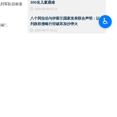
300名儿童遇难
色列军队目标发
2026-08-08 01:13
八个阿拉伯与伊斯兰国家发表联合声明：以色
♿︎
列政权侵略行径破坏加沙停火
标”。
2026-08-07 13:22
国防部代理部长：伊朗武装部队有充分能力应
对任何威胁
2026-08-07 13:20
对抗美军基地的计划已筹备多年，技术优势未
能阻止行动实施
2026-08-07 13:18
伊朗军队处于全面战备状态，战斗力持续提升
2026-08-07 13:14
伊斯法罕“罗赫塞特”古典与传统艺术品拍卖展
览
2026-08-07 13:10