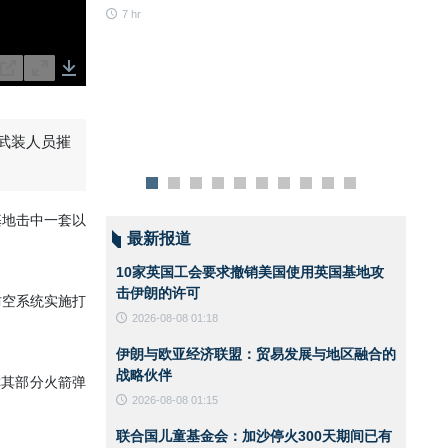
斯兰共
7 hr
行自由
并利用
7 hr
gs
PIP
Enter
Download
fullscreen
党武装人员摧
基地击中一套以
最新报道
10家英国工会要求撤销美国使用英国基地攻
击伊朗的许可
防空系统实施打
2026-08-08 01:18
伊朗与欧亚经济联盟：贸易发展与地区融合的
战略伙伴
称其部分火箭弹
2026-08-08 01:15
联合国儿童基金会：加沙停火300天期间已有