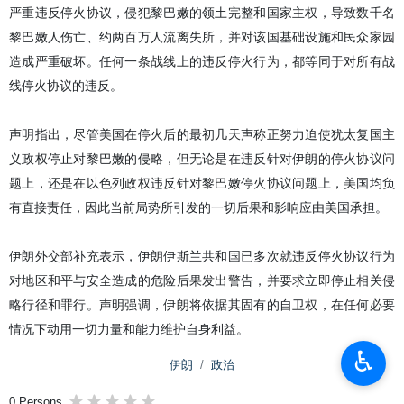
严重违反停火协议，侵犯黎巴嫩的领土完整和国家主权，导致数千名
黎巴嫩人伤亡、约两百万人流离失所，并对该国基础设施和民众家园
造成严重破坏。任何一条战线上的违反停火行为，都等同于对所有战
线停火协议的违反。
声明指出，尽管美国在停火后的最初几天声称正努力迫使犹太复国主
义政权停止对黎巴嫩的侵略，但无论是在违反针对伊朗的停火协议问
题上，还是在以色列政权违反针对黎巴嫩停火协议问题上，美国均负
有直接责任，因此当前局势所引发的一切后果和影响应由美国承担。
伊朗外交部补充表示，伊朗伊斯兰共和国已多次就违反停火协议行为
对地区和平与安全造成的危险后果发出警告，并要求立即停止相关侵
略行径和罪行。声明强调，伊朗将依据其固有的自卫权，在任何必要
情况下动用一切力量和能力维护自身利益。
♿︎
伊朗
政治
0 Persons