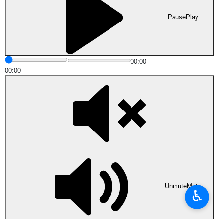
Pause
Play
00:00
00:00
Unmute
Mute
♿︎