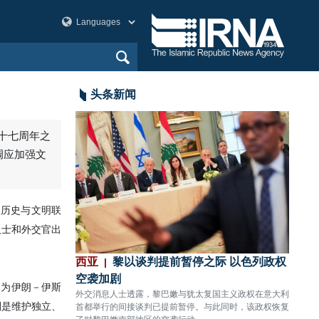
头条新闻
三十七周年之
调应加强文
的历史与文明联
人士和外交官出
袭
西亚
黎以谈判提前暂停之际 以色列政权
美洲
传出数声剧烈爆炸。
空袭加剧
80%
述为伊朗－伊斯
外交消息人士透露，黎巴嫩与犹太复国主义政权在意大利
CNN
则是维护独立、
首都举行的间接谈判已提前暂停。与此同时，该政权恢复
关键拦