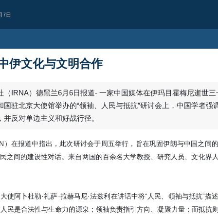
月7日
中伊文化与文明合作
（IRNA）德黑兰6月6日报道- 一家中国媒体在伊玛目霍梅尼逝世
和国驻北京大使馆举办的“领袖、人民与抵抗”研讨会上，中国学者强
，并反对单边主义和好战行径。
GTN）在报道中指出，此次研讨会于周五举行，旨在巩固伊朗与中国之间
民之间的建设性对话。来自两国的百余名大学教授、研究人员、文化界
西亚
也门首都萨那遭空
据消息人士报道，也门首都萨那凌晨
大使阿卜杜勒·礼萨·拉赫马尼·法兹利在讲话中将“人民、领袖与抵抗”描
2 days ago
：“人民是合法性与生命力的源泉；领袖负责指引方向、凝聚力量；而抵抗