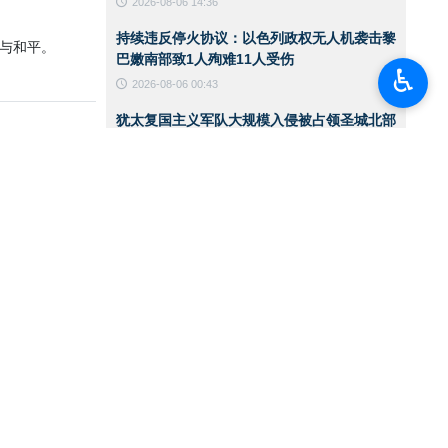
2026-08-06 14:36
持续违反停火协议：以色列政权无人机袭击黎
与和平。
巴嫩南部致1人殉难11人受伤
♿︎
2026-08-06 00:43
犹太复国主义军队大规模入侵被占领圣城北部
一处难民营
2026-08-06 00:40
伊朗陆军突击队举行实战演练
2026-08-06 00:38
美国国务卿就霍尔木兹海峡发表声明
2026-08-05 15:11
华盛顿必须接受伊朗在霍尔木兹海峡管理中的
角色
2026-08-05 12:45
也门首都萨那遭空袭
2026-08-05 12:36