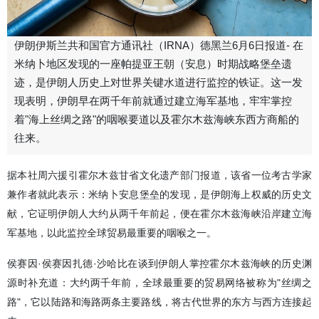
伊朗伊斯兰共和国官方通讯社（IRNA）德黑兰6月6日报道- 在
米纳卜地区发现的一座帕提亚王朝（安息）时期战略堡垒遗
迹，是伊朗人历史上对世界关键水道进行监控的铁证。这一发
现表明，伊朗早在两千年前就通过建立海军基地，牢牢掌控
着"海上丝绸之路"的咽喉要道以及霍尔木兹海峡东西方商船的
往来。
据本社周六援引霍尔木兹甘省文化遗产部门报道，该省一位考古学家
兼作者就此表示：米纳卜安息堡垒的发现，是伊朗海上权威的历史文
献，它证明伊朗人大约从两千年前起，便在霍尔木兹海峡沿岸建立海
军基地，以此监控全球贸易最重要的咽喉之一。
侯赛因·侯赛因扎德·沙哈比在谈到伊朗人掌控霍尔木兹海峡的历史渊
源时补充道：大约两千年前，全球最重要的贸易网络被称为"丝绸之
路"，它以陆路和海路两条主要路线，将古代世界的东方与西方连接起