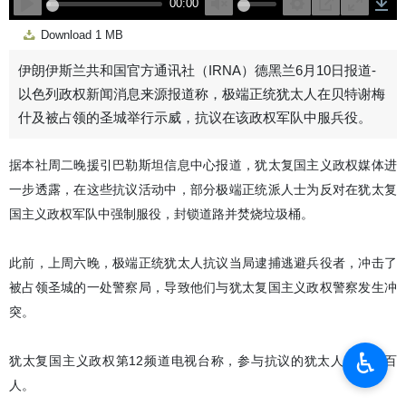
00:00
Play
Unmute
Settings
PIP
Enter
Down
Download
1 MB
fullscreen
伊朗伊斯兰共和国官方通讯社（IRNA）德黑兰6月10日报道-
以色列政权新闻消息来源报道称，极端正统犹太人在贝特谢梅
什及被占领的圣城举行示威，抗议在该政权军队中服兵役。
据本社周二晚援引巴勒斯坦信息中心报道，犹太复国主义政权媒体进
一步透露，在这些抗议活动中，部分极端正统派人士为反对在犹太复
国主义政权军队中强制服役，封锁道路并焚烧垃圾桶。
此前，上周六晚，极端正统犹太人抗议当局逮捕逃避兵役者，冲击了
被占领圣城的一处警察局，导致他们与犹太复国主义政权警察发生冲
突。
♿︎
犹太复国主义政权第12频道电视台称，参与抗议的犹太人数达数百
人。