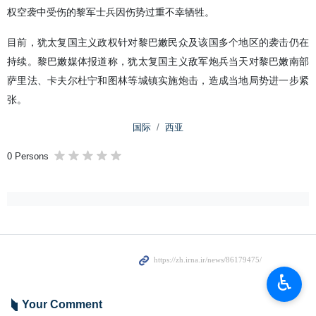
权空袭中受伤的黎军士兵因伤势过重不幸牺牲。
目前，犹太复国主义政权针对黎巴嫩民众及该国多个地区的袭击仍在
持续。黎巴嫩媒体报道称，犹太复国主义敌军炮兵当天对黎巴嫩南部
萨里法、卡夫尔杜宁和图林等城镇实施炮击，造成当地局势进一步紧
张。
国际
西亚
0 Persons
♿︎
Your Comment