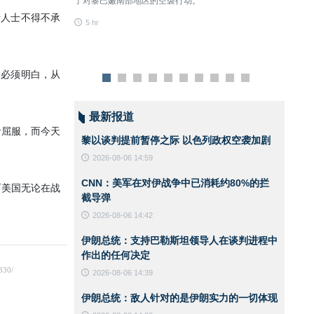
了对黎巴嫩南部地区的空袭行动。
5 hr
析人士不得不承
5 hr
家必须明白，从
最新报道
者屈服，而今天
黎以谈判提前暂停之际 以色列政权空袭加剧
2026-08-06 14:59
CNN：美军在对伊战争中已消耗约80%的拦
而美国无论在战
截导弹
2026-08-06 14:42
伊朗总统：支持巴勒斯坦领导人在谈判进程中
作出的任何决定
2026-08-06 14:39
伊朗总统：敌人针对的是伊朗实力的一切体现