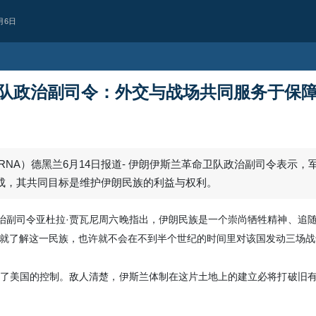
月6日
队政治副司令：外交与战场共同服务于保
RNA）德黑兰6月14日报道- 伊朗伊斯兰革命卫队政治副司令表示，
成，其共同目标是维护伊朗民族的利益与权利。
政治副司令亚杜拉·贾瓦尼周六晚指出，伊朗民族是一个崇尚牺牲精神、追
就了解这一民族，也许就不会在不到半个世纪的时间里对该国发动三场战
西亚
也门首都萨那遭空
据消息人士报道，也门首都萨那凌晨
了美国的控制。敌人清楚，伊斯兰体制在这片土地上的建立必将打破旧
Yesterday 12:36