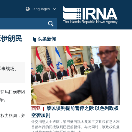
障伊朗民
头条新闻
军事战场、
随伊玛目侯赛因
争。
袭
西亚
黎以谈判提前暂停之际 以色列政权
美洲
传出数声剧烈爆炸。
空袭加剧
80%
有权力格局，并
外交消息人士透露，黎巴嫩与犹太复国主义政权在意大利
CNN
首都举行的间接谈判已提前暂停。与此同时，该政权恢复
关键拦