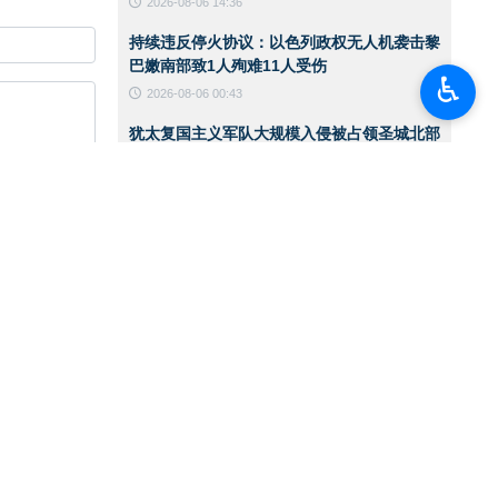
2026-08-06 14:36
持续违反停火协议：以色列政权无人机袭击黎
巴嫩南部致1人殉难11人受伤
♿︎
2026-08-06 00:43
犹太复国主义军队大规模入侵被占领圣城北部
一处难民营
2026-08-06 00:40
伊朗陆军突击队举行实战演练
2026-08-06 00:38
美国国务卿就霍尔木兹海峡发表声明
2026-08-05 15:11
华盛顿必须接受伊朗在霍尔木兹海峡管理中的
角色
2026-08-05 12:45
也门首都萨那遭空袭
2026-08-05 12:36