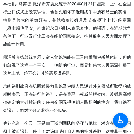
本社讯- 马苏德·佩泽希齐扬总统于2026年6月21日星期一上午在全国
行业日仪式上发表讲话。他首先缅怀了近期战争中所有烈士的英名，
特别是伟大的革命领袖，并就穆哈拉姆月及艾布·阿卜杜拉·侯赛因
（愿主赐他平安）殉难纪念日的到来表示哀悼。他强调，在近期战争
条件下，行业及行业工会在维护国家稳定、持续服务人民方面发挥了
战略性作用。
佩泽希齐扬总统表示，敌人曾以为能在三天内推翻伊斯兰体制，但他
们忽视了这样一个事实——伊朗的行业、商界和伟大人民深深扎根于
这片土地，绝不会让其险恶图谋得逞。
总统谈到政府在巩固武装力量以及伊朗人民通过外交领域所取得的成
就时表示，正在进行的谈判，是在尊严与权威的框架内、遵循最高领
袖确定的方针推进的；任何企图无视伊朗人民权利的地方，我们绝不
会退让，面对过分要求绝不会低头。
♿︎
他补充道，今天，正是由于谈判团队的坚守与抵抗，对方在黎巴嫩问
题上被迫退却，停止了对该国受压迫人民的持续杀戮，这并非一项小