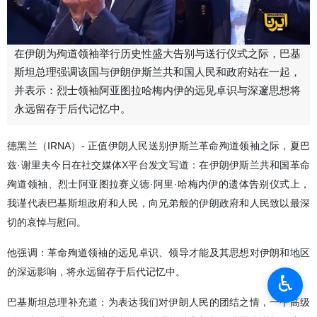
在伊朗为殉道领袖举行历史性盛大告别与送行仪式之际，巴基
斯坦总理强调该国与伊朗伊斯兰共和国人民和政府站在一起，
并表示：烈士领袖阿亚图拉哈梅内伊的远见卓识与深邃思想将
永远留存于后代记忆中。
德黑兰（IRNA）- 正值伊朗人民送别伊斯兰革命殉道领袖之际，夏巴
兹·谢里夫今日在社交媒体X平台发文写道：在伊朗伊斯兰共和国革命
殉道领袖、烈士阿亚图拉赛义德·阿里·哈梅内伊的遗体告别仪式上，
我谨代表巴基斯坦政府和人民，向兄弟般的伊朗政府和人民致以最深
切的哀悼与慰问。
他强调：革命殉道领袖的远见卓识、领导才能及其思想对伊朗和地区
的深远影响，将永远留存于后代记忆中。
♿︎
巴基斯坦总理补充道：为表达我们对伊朗人民的团结之情，一个高级