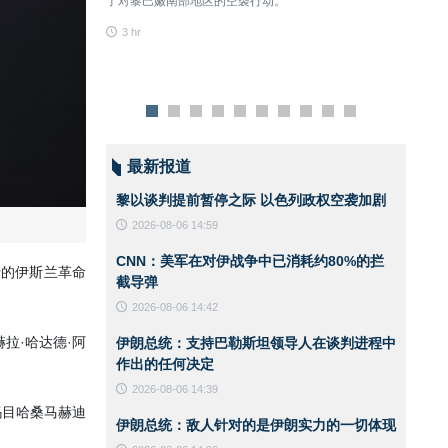
了对黎巴嫩南部地区的空袭行动。
3 hr
3 hr
最新报道
黎以谈判提前暂停之际 以色列政权空袭加剧
2026-08-06 14:59
CNN：美军在对伊战争中已消耗约80%的拦
行的伊斯兰革命
截导弹
2026-08-06 14:42
拉·哈达德·阿
伊朗总统：支持巴勒斯坦领导人在谈判进程中
作出的任何决定
。
2026-08-06 14:39
玛目哈桑马赫迪
伊朗总统：敌人针对的是伊朗实力的一切体现