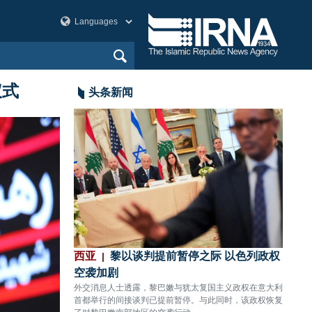
仪式
头条新闻
袭
西亚
黎以谈判提前暂停之际 以色列政权
美洲
传出数声剧烈爆炸。
空袭加剧
80%
外交消息人士透露，黎巴嫩与犹太复国主义政权在意大利
CNN
首都举行的间接谈判已提前暂停。与此同时，该政权恢复
关键拦