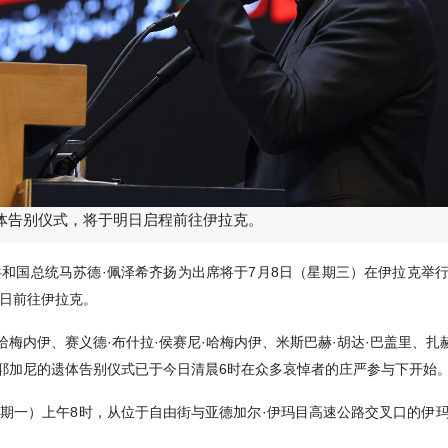
体告别仪式，将于明日启程前往伊拉克。
兰共和国总统马苏德·佩泽希齐扬为出席将于7月8日（星期三）在伊拉克举
日前往伊拉克。
哈梅内伊、赛义德·布什拉·侯赛尼·哈梅内伊、米斯巴赫·胡达·巴盖里、扎赫
帕耶加尼的遗体告别仪式已于今日清晨6时在众多哀悼者的庄严参与下开始
期一）上午8时，从位于自由街与亚德加尔·伊玛目高速公路交叉口的伊