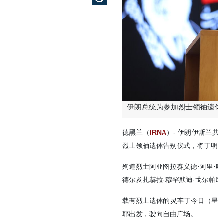
伊朗总统为参加烈士领袖遗
德黑兰（
IRNA
）- 伊朗伊斯
烈士领袖遗体告别仪式，将于明
殉道烈士阿亚图拉赛义德·阿里·
德尔及扎赫拉·穆罕默迪·戈尔
载有烈士遗体的灵车于今日（星
耶出发，驶向自由广场。