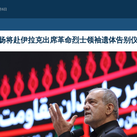
月6日
扬将赴伊拉克出席革命烈士领袖遗体告别
西亚
也门首都萨那遭空
据消息人士报道，也门首都萨那凌晨
Yesterday 12:36