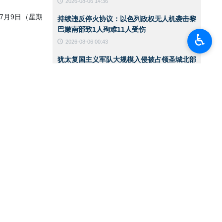
2026-08-06 14:36
7月9日（星期
持续违反停火协议：以色列政权无人机袭击黎
巴嫩南部致1人殉难11人受伤
♿︎
2026-08-06 00:43
。
犹太复国主义军队大规模入侵被占领圣城北部
一处难民营
2026-08-06 00:40
伊朗陆军突击队举行实战演练
2026-08-06 00:38
美国国务卿就霍尔木兹海峡发表声明
2026-08-05 15:11
华盛顿必须接受伊朗在霍尔木兹海峡管理中的
角色
2026-08-05 12:45
也门首都萨那遭空袭
2026-08-05 12:36