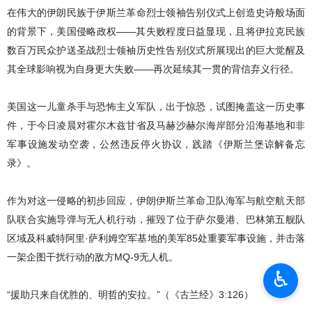
在伟大的伊朗民族于伊斯兰革命烈士领袖告别仪式上创造史诗般场面
的背景下，美国侵略政权——其失败程度日益显现，且将伊拉克民族
数百万民众护送圣战烈士领袖历史性告别仪式所展现出的巨大觉醒及
其全球影响视为自身更大失败——再次延续其一贯的背信弃义行径。
美国这一儿童杀手与恐怖主义军队，出于惊恐，试图掩盖这一历史事
件，于今日凌晨对霍尔木兹甘省及马赫沙赫尔海岸部分沿海基地和非
军事设施发动空袭，公然违反停火协议，践踏《伊斯兰堡谅解备忘
录》。
作为对这一侵略的初步回应，伊朗伊斯兰革命卫队海军与航空航天部
队联合实施导弹与无人机行动，摧毁了位于萨尔曼港、巴林第五舰队
区域及科威特阿里·萨利姆空军基地的美军85处重要军事设施，并击落
一架企图干扰行动的敌方MQ-9无人机。
♿︎
“援助只来自优胜的、明哲的安拉。”（《古兰经》3:126）