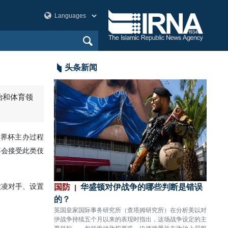
头条新闻
划已筹备多年，
国防
华盛顿对伊战争的哪些判断是错误
政治
的？
先得
间，美国在地区军事
英国皇家国际事务研究所（查塔姆研究所）在分析美以对
伊朗外
，并已针对不同作战
伊战争持续五个月以来的表现时指出，这场战争设定的主
的言论