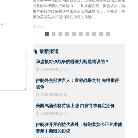
敌人拥有技术优势、
要目标——包括推动政权更迭、迫使德黑兰在政治上屈服
争。
们依然勇敢地接受了
以及削弱伊朗的战略能力——均未能实现。报告认为，如
6 hr
果华盛顿继续依赖这些未经证实的战略假设，可能进一步
增加美国陷入长期消耗性冲突的风险。
5 hr
最新报道
华盛顿对伊战争的哪些判断是错误的？
治和体育领
2026-08-08 13:35
伊朗外交部发言人：宣称战果之前 先得赢得
战争
世界杯主办过程
2026-08-08 13:32
不会接受此类伎
美国汽油价格持续上涨 白宫寻求稳定油价
2026-08-08 11:07
欺凌对手、设置
伊朗驻开罗利益代表处：特朗普如今正乞求他
曾亲手撕毁的协议