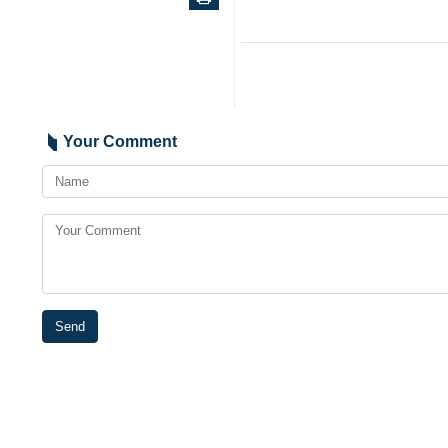
伊朗总统在社交平台X上发
域一以贯之的行为特征。
德黑兰（
IRNA
）- 马苏德·佩
中的行为与该国外交政策进行类
俩，将坚决捍卫自身权利。
佩泽希齐扬博士补充道，美国政
障碍、玩弄欺诈。这就是他们的“