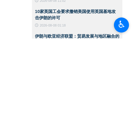
2026-08-08 11:02
10家英国工会要求撤销美国使用英国基地攻
击伊朗的许可
♿︎
2026-08-08 01:18
伊朗与欧亚经济联盟：贸易发展与地区融合的
战略伙伴
2026-08-08 01:15
联合国儿童基金会：加沙停火300天期间已有
300名儿童遇难
2026-08-08 01:13
八个阿拉伯与伊斯兰国家发表联合声明：以色
列政权侵略行径破坏加沙停火
2026-08-07 13:22
国防部代理部长：伊朗武装部队有充分能力应
对任何威胁
2026-08-07 13:20