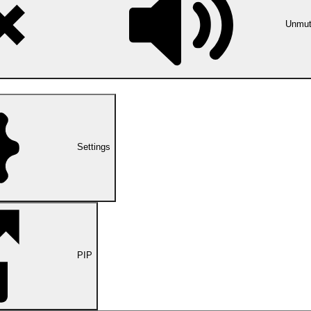
海峡开展的谈判，是两国为确保航运
机制而进行的双边磋商，与伊美对话
Unmu
美国及其履行相关承诺的问题，将在
段进行讨论。
3 days ago
Settings
PIP