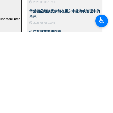
2026-08-05 15:11
华盛顿必须接受伊朗在霍尔木兹海峡管理中的
角色
♿︎
ullscreen
Enter
2026-08-05 12:45
也门首都萨那遭空袭
2026-08-05 12:36
美国保守派媒体人士就米纳布事件批评特朗
普：应该狠狠扇他一巴掌
2026-08-05 12:33
伊朗伊斯兰革命卫队地面部队司令：已做好应
对敌人任何误判的准备
2026-08-04 17:26
《卫报》：特朗普无法在对伊朗的战争中获胜
2026-08-04 17:23
伊朗外交部发言人：伊朗与阿曼就霍尔木兹海
峡开展双边谈判，伊美问题将后续讨论