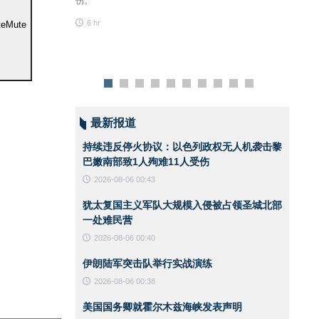
伤。
安全、建立安全通行
6 hr
无关。他强调，涉及
6 hr
te
Mute
条件成熟时于后续阶
最新报道
持续违反停火协议：以色列政权无人机袭击黎
巴嫩南部致1人殉难11人受伤
2026-08-06 00:43
犹太复国主义军队大规模入侵被占领圣城北部
一处难民营
2026-08-06 00:40
伊朗陆军突击队举行实战演练
2026-08-06 00:38
美国国务卿就霍尔木兹海峡发表声明