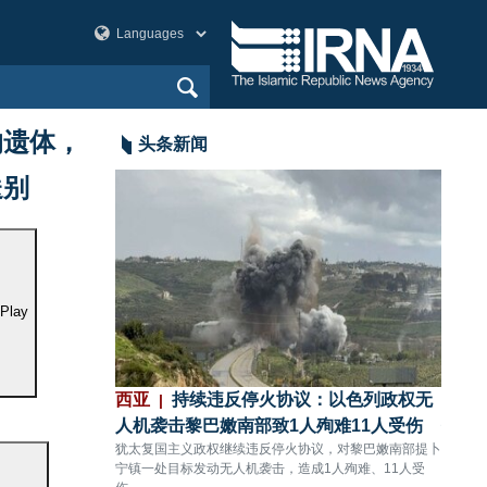
的遗体，
头条新闻
送别
Play
：伊朗与阿曼就
西亚
持续违反停火协议：以色列政权无
西亚
，伊美问题将
人机袭击黎巴嫩南部致1人殉难11人受伤
领圣
犹太复国主义政权继续违反停火协议，对黎巴嫩南部提卜
犹太复
宁镇一处目标发动无人机袭击，造成1人殉难、11人受
的盖兰
斯喀特围绕霍尔木兹