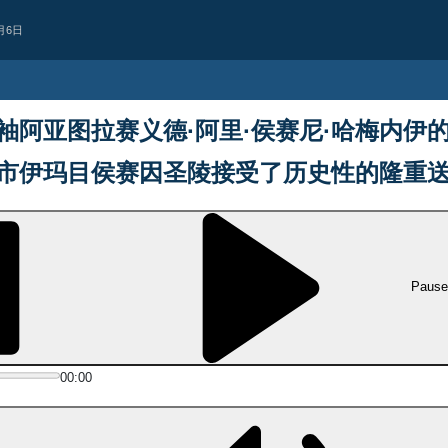
月6日
袖阿亚图拉赛义德·阿里·侯赛尼·哈梅内伊
市伊玛目侯赛因圣陵接受了历史性的隆重
Pause
政治
伊朗外交部发言人
00:00
霍尔木兹海峡开展双边谈判
后续讨论
伊朗外交部发言人表示，德黑兰与马