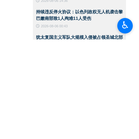
2026-08-06 14:36
持续违反停火协议：以色列政权无人机袭击黎
巴嫩南部致1人殉难11人受伤
♿︎
2026-08-06 00:43
犹太复国主义军队大规模入侵被占领圣城北部
一处难民营
2026-08-06 00:40
伊朗陆军突击队举行实战演练
2026-08-06 00:38
美国国务卿就霍尔木兹海峡发表声明
2026-08-05 15:11
华盛顿必须接受伊朗在霍尔木兹海峡管理中的
角色
2026-08-05 12:45
也门首都萨那遭空袭
2026-08-05 12:36