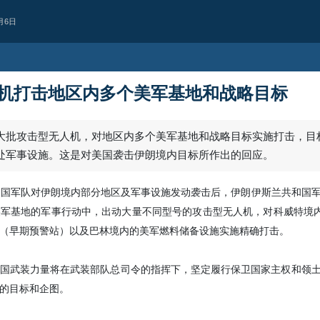
月6日
机打击地区内多个美军基地和战略目标
大批攻击型无人机，对地区内多个美军基地和战略目标实施打击，目
处军事设施。这是对美国袭击伊朗境内目标所作出的回应。
在美国军队对伊朗境内部分地区及军事设施发动袭击后，伊朗伊斯兰共和国
军基地的军事行动中，出动大量不同型号的攻击型无人机，对科威特境内
（早期预警站）以及巴林境内的美军燃料储备设施实施精确打击。
西亚
也门首都萨那遭空
国武装力量将在武装部队总司令的指挥下，坚定履行保卫国家主权和领
据消息人士报道，也门首都萨那凌晨
的目标和企图。
Yesterday 12:36