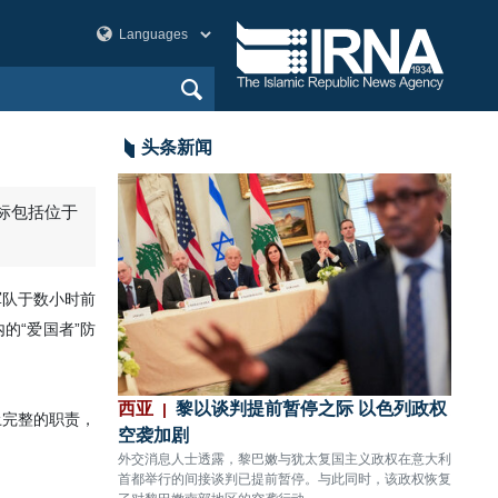
头条新闻
标包括位于
军队于数小时前
的“爱国者”防
袭
西亚
黎以谈判提前暂停之际 以色列政权
美洲
土完整的职责，
传出数声剧烈爆炸。
空袭加剧
80%
外交消息人士透露，黎巴嫩与犹太复国主义政权在意大利
CNN
首都举行的间接谈判已提前暂停。与此同时，该政权恢复
关键拦