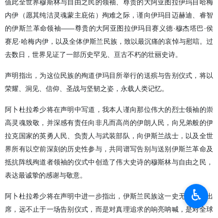
值此全世界穆斯林与自由之民的领袖、尊贵的大阿亚图拉伊玛目哈梅
内伊（愿其纯洁灵魂蒙主庇佑）殉难之际，谨向伊玛目迈赫迪、睿智
的伊斯兰革命领袖——尊贵的大阿亚图拉伊玛目赛义德·穆杰塔巴·侯
赛尼·哈梅内伊，以及全体伊斯兰民族，致以最沉痛的哀悼与慰唁。过
去数日，世界见证了一部历史罕见、亘古不朽的壮丽史诗。
声明指出，为这位民族的殉道伊玛目所举行的送殡与告别仪式，将以
荣耀、洞见、信仰、圣战与坚韧之姿，永载人类记忆。
阿卜杜拉希少将在声明中写道，我本人谨向那位伟大的烈士领袖的崇
高灵魂致敬，并深感有责任向非凡而高尚的伊朗人民，向兄弟般的伊
拉克国家的英勇人民、负责人与武装部队，向伊斯兰战士，以及全世
界所有以空前深刻的历史性参与，共同谱写告别与送别伊斯兰革命及
抵抗阵线殉道者领袖的仪式中创造了伟大史诗的穆斯林与自由之民，
表达最诚挚的感谢与敬意。
♿︎
阿卜杜拉希少将在声明中进一步指出，伊斯兰民族这一史无前例的出
席，远不止于一场告别仪式，而是对真理追求的响亮呐喊，是对全球