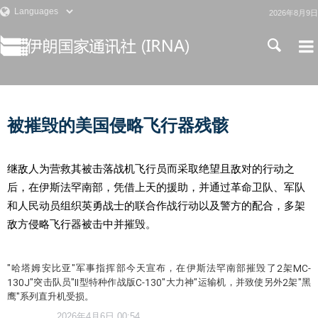
2026年8月9日
被摧毁的美国侵略飞行器残骸
继敌人为营救其被击落战机飞行员而采取绝望且敌对的行动之
后，在伊斯法罕南部，凭借上天的援助，并通过革命卫队、军队
和人民动员组织英勇战士的联合作战行动以及警方的配合，多架
敌方侵略飞行器被击中并摧毁。
"哈塔姆安比亚"军事指挥部今天宣布，在伊斯法罕南部摧毁了2架MC-
130J"突击队员"II型特种作战版C-130"大力神"运输机，并致使另外2架"黑
鹰"系列直升机受损。
2026年4月6日 00:54